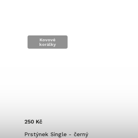
Kovové
korálky
250 Kč
850 Kč
Prstýnek Single - černý
Sada Neko