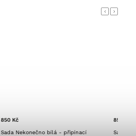
Previous
Next
850 Kč
nečno bílá - připínací
Sada Nekonečno če