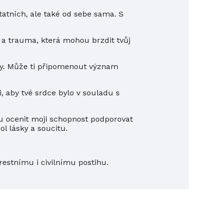
atních, ale také od sebe sama. S
a trauma, která mohou brzdit tvůj
ty. Může ti připomenout význam
, aby tvé srdce bylo v souladu s
ou ocenit moji schopnost podporovat
l lásky a soucitu.
trestnímu i civilnímu postihu.