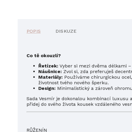
POPIS
DISKUZE
Co tě okouzlí?
Řetízek:
Vyber si mezi dvěma délkami –
Náušnice:
Zvol si, zda preferuješ decent
Materiály:
Používáme chirurgickou ocel, 
životnost tvého nového šperku.
Design:
Minimalistický a zároveň ohromují
Sada Vesmír je dokonalou kombinací luxusu a u
přidej do svého života kousek vzdáleného ves
RŮŽENÍN