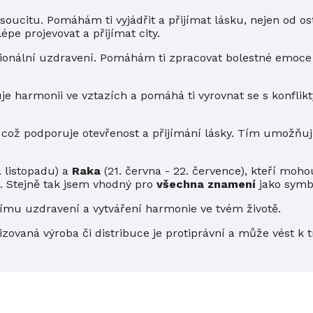
citu. Pomáhám ti vyjádřit a přijímat lásku, nejen od ost
e projevovat a přijímat city.
onální uzdravení. Pomáhám ti zpracovat bolestné emoce 
e harmonii ve vztazích a pomáhá ti vyrovnat se s konflik
 což podporuje otevřenost a přijímání lásky. Tím umožňuji
1. listopadu) a
Raka
(21. června - 22. července), kteří moh
. Stejně tak jsem vhodný pro
všechna znamení
jako symbo
mu uzdravení a vytváření harmonie ve tvém životě.
izovaná výroba či distribuce je protiprávní a může vést k 