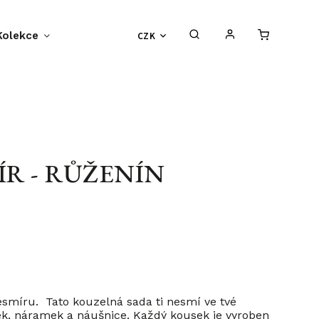
Kolekce
Příběh BF-Clips
CZK
O nás
S
ÍR - RŮŽENÍN
Vesmíru. Tato kouzelná sada ti nesmí ve tvé
zek, náramek a náušnice. Každý kousek je vyroben