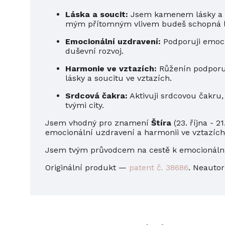
Láska a soucit:
Jsem kamenem lásky a sou
mým přítomným vlivem budeš schopná lép
Emocionální uzdravení:
Podporuji emoci
duševní rozvoj.
Harmonie ve vztazích:
Růženín podporuj
lásky a soucitu ve vztazích.
Srdcová čakra:
Aktivuji srdcovou čakru,
tvými city.
Jsem vhodný pro znamení
Štíra
(23. října - 2
emocionální uzdravení a harmonii ve vztazích
Jsem tvým průvodcem na cestě k emocionální
Originální produkt —
patent č. 38686
. Neautor