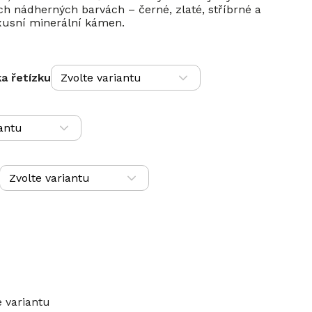
ech nádherných barvách – černé, zlaté, stříbrné a
xusní minerální kámen.
a řetízku
e variantu