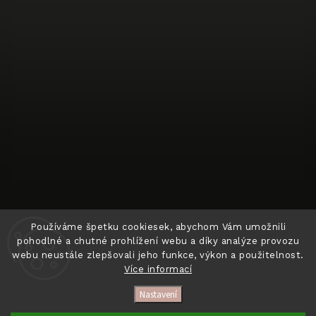
Sledovat na Instagramu
Používáme špetku cookiesek, abychom Vám umožnili
pohodlné a chutné prohlížení webu a díky analýze provozu
webu neustále zlepšovali jeho funkce, výkon a použitelnost.
Více informací
Copyright 2026
BIT OF HAPPINESS
. Všechna práva
vyhrazena.
Nastavení
Vytvořil
Shoptet
| Design
Shoptak.cz