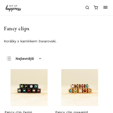
Fancy clips
Korálky s kamínkem Swarovski.
Nejlevnější
Nejdražší
Nejprodávanější
Abecedně
Fancy clip černý
Fancy clip rosegold