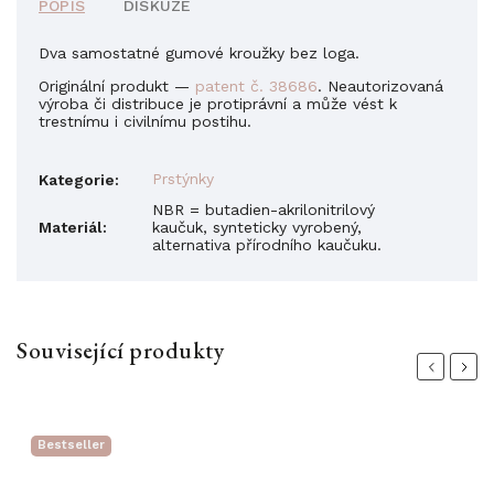
POPIS
DISKUZE
Dva samostatné gumové kroužky bez loga.
Originální produkt —
patent č. 38686
. Neautorizovaná
výroba či distribuce je protiprávní a může vést k
trestnímu i civilnímu postihu.
Prstýnky
Kategorie
:
NBR = butadien-akrilonitrilový
Materiál
:
kaučuk, synteticky vyrobený,
alternativa přírodního kaučuku.
Související produkty
Previous
Next
Bestseller