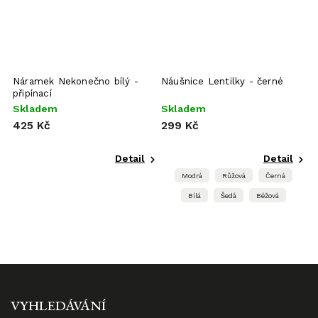
Náramek Nekonečno bílý -
Náušnice Lentilky - černé
N
připínací
Skladem
Skladem
S
425 Kč
299 Kč
3
Detail
Detail
Modrá
Růžová
Černá
Bílá
Šedá
Béžová
VYHLEDÁVÁNÍ