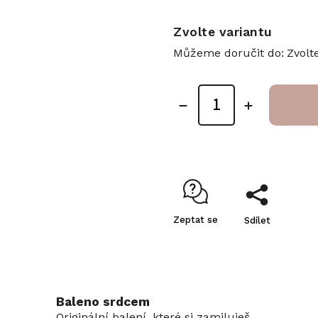
Zvolte variantu
Můžeme doručit do:
Zvolt
Zeptat se
Sdílet
Baleno srdcem
Originální balení, které si zamiluješ.