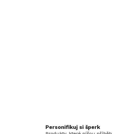
Personifikuj si šperk
Produkty, které píšou příběh.