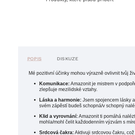
POPIS
DISKUZE
Mé pozitivní účinky mohou výrazně ovlivnit tvůj živ
Komunikace:
Amazonit je mistrem v podpoře
zlepšuje mezilidské vztahy.
Láska a harmonie:
Jsem spojencem lásky a h
svém zápěstí budeš schopná/v schopný naléz
Klid a vyrovnání:
Amazonit ti pomáhá nalézt 
mohla/mohl čelit každodenním výzvám s míre
Srdcová čakra:
Aktivuji srdcovou čakru, což 