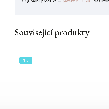
Originální produkt —
patent č. 38686
. Neautor
Související produkty
Tip