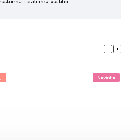
trestnímu i civilnímu postihu.
Previous
Next
j
Novinka