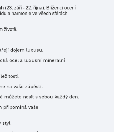
ah
(23. září - 22. října). Blíženci ocení
idu a harmonie ve všech sférách
m životě.
ářejí dojem luxusu.
ická ocel a luxusní minerální
ežitosti.
ne na vaše zápěstí.
ré můžete nosit s sebou každý den.
m připomíná vaše
styl.