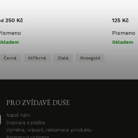
250 Kč
125 Kč
od
Písmeno
Písmeno 
Skladem
Skladem
Černá
Stříbrná
Zlatá
Rosegold
PRO ZVÍDAVÉ DUŠE
Napiš nám
Doprava a platba
Výměna, vrácení, reklamace produktu
Patentová ochrana