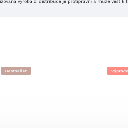
izovaná výroba či distribuce je protiprávní a může vést k 
Bestseller
Výprode