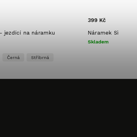
399 Kč
- jezdící na náramku
Náramek Simply m
Skladem
Černá
Stříbrná