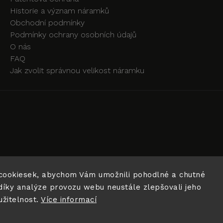
Historie a význam náramků
Obchodní podmínky
Podmínky ochrany osobních údajů
O nás
FAQ
Jak zvolit správnou velikost náramku
cookiesek, abychom Vám umožnili pohodlné a chutné
díky analýze provozu webu neustále zlepšovali jeho
užitelnost.
Více informací
Copyright 2026
BIT OF HAPPINESS
. Všechna práva vyhrazena
Vytvořil
Shoptet
| Design
Shoptak.cz