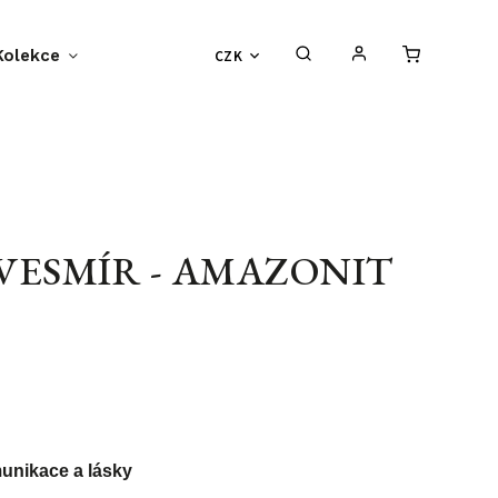
Kolekce
Příběh BF-Clips
CZK
O nás
S
ESMÍR - AMAZONIT
unikace a lásky