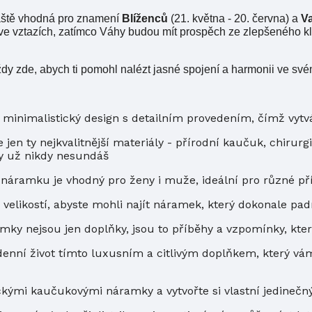
láště vhodná pro znamení
Blíženců
(21. května - 20. června) a
V
e vztazích, zatímco Váhy budou mít prospěch ze zlepšeného kl
y zde, abych ti pomohl nalézt jasné spojení a harmonii ve své
minimalistický design s detailním provedením, čímž vytv
jen ty nejkvalitnější materiály - přírodní kaučuk, chirurg
y už nikdy nesundáš
 náramku je vhodný pro ženy i muže, ideální pro různé příl
velikostí, abyste mohli najít náramek, který dokonale pad
ky nejsou jen doplňky, jsou to příběhy a vzpomínky, kte
enní život tímto luxusním a citlivým doplňkem, který vá
ckými kaučukovými náramky a vytvořte si vlastní jedinečný 