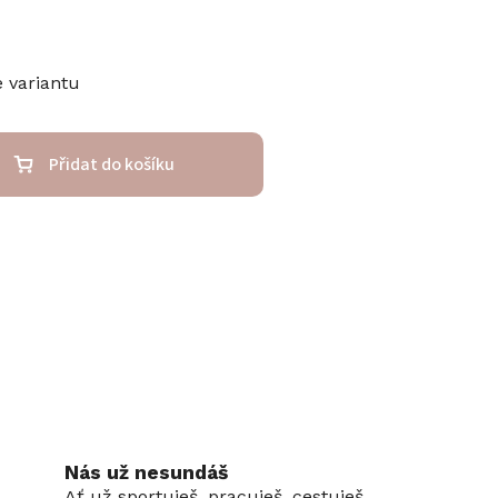
e variantu
Přidat do košíku
Nás už nesundáš
Ať už sportuješ, pracuješ, cestuješ.