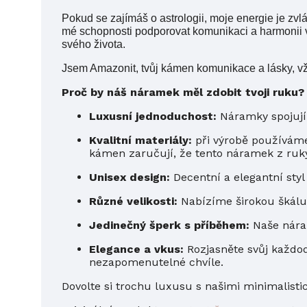
Pokud se zajímáš o astrologii, moje energie je zv
mé schopnosti podporovat komunikaci a harmonii v
svého života.
Jsem Amazonit, tvůj kámen komunikace a lásky, vžd
Proč by náš náramek měl zdobit tvoji ruku?
Luxusní jednoduchost:
Náramky spojují 
Kvalitní materiály:
při výrobě používáme 
kámen zaručují, že tento náramek z ruk
Unisex design:
Decentní a elegantní styl
Různé velikosti:
Nabízíme širokou škálu 
Jedinečný šperk s příběhem:
Naše náram
Elegance a vkus:
Rozjasněte svůj každod
nezapomenutelné chvíle.
Dovolte si trochu luxusu s našimi minimalisti