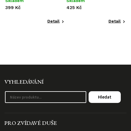
Skladem
Skladem
S
399 Kč
425 Kč
o
Detail
Detail
VYHLEDÁVÁNÍ
Hledat
PRO ZVÍDAVÉ DUŠE