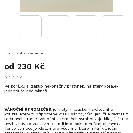
Kód:
Zvolte variantu
od
230 Kč
Ke korálku si zakup
nekonečný prstýnek
, na který korálek
jednoduše nacvakneš.
VÁNOČNÍ STROMEČEK
je malým kouskem svátečního
kouzla, který ti připomene krásu Vánoc, vůni jehličí a radost z
rodinných tradic. Vánoční stromeček symbolizuje klid, štěstí a
chvíle, kdy se zastavíme a sdílíme lásku s našimi blízkými.
Tento symbol je ideální pro všechny, které milují vánoční
atmosféru a chtějí mít u sebe připomínku sváteční pohody