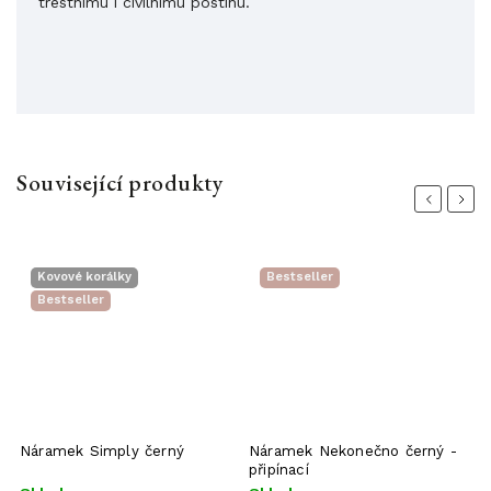
trestnímu i civilnímu postihu.
Související produkty
Previous
Next
Kovové korálky
Bestseller
Bestseller
Náramek Simply černý
Náramek Nekonečno černý -
Š
připínací