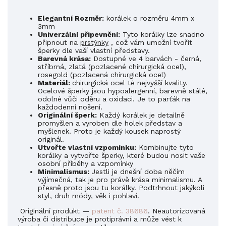
Elegantní Rozměr:
korálek o rozměru 4mm x
3mm
Univerzální připevnění:
Tyto korálky lze snadno
připnout na
prstýnky
, což vám umožní tvořit
šperky dle vaší vlastní představy.
Barevná krása:
Dostupné ve 4 barvách - černá,
stříbrná, zlatá (pozlacené
chirurgická
ocel),
rosegold (pozlacená
chirurgická
ocel)
Materiál:
chirurgická ocel
té nejvyšší kvality.
Ocelové šperky jsou hypoalergenní, barevně stálé,
odolné vůči oděru a oxidaci. Je to parťák na
každodenní nošení.
Originální šperk:
Každý korálek je detailně
promyšlen a vyroben dle holek představ a
myšlenek. Proto je každý kousek naprostý
originál.
Utvořte vlastní vzpomínku:
Kombinujte tyto
korálky a vytvořte šperky, které budou nosit vaše
osobní příběhy a vzpomínky
Minimalismus:
Jestli je dnešní doba něčím
výjímečná, tak je pro právě krása minimalismu. A
přesně proto jsou tu korálky. Podtrhnout jakýkoli
styl, druh módy, věk i pohlaví.
Originální produkt —
patent č. 38686
. Neautorizovaná
výroba či distribuce je protiprávní a může vést k