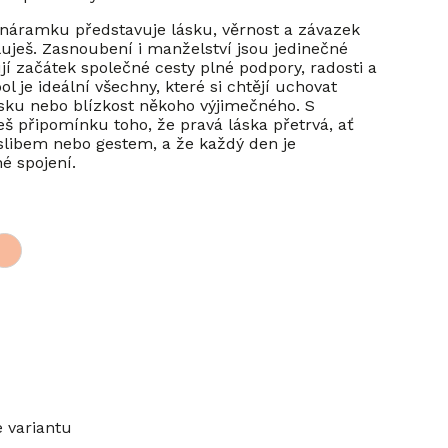
náramku představuje lásku, věrnost a závazek
iluješ. Zasnoubení i manželství jsou jedinečné
jí začátek společné cesty plné podpory, radosti a
l je ideální všechny, které si chtějí uchovat
ásku nebo blízkost někoho výjimečného. S
eš připomínku toho, že pravá láska přetrvá, ať
 slibem nebo gestem, a že každý den je
né spojení.
e variantu