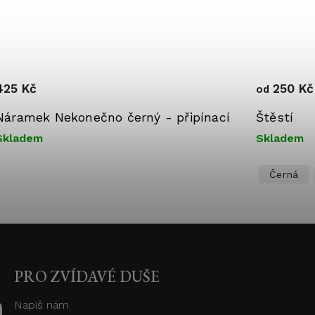
425 Kč
250 Kč
od
Náramek Nekonečno černý - připínací
Štěstí
Skladem
Skladem
Černá
PRO ZVÍDAVÉ DUŠE
Napiš nám