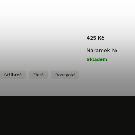
425 Kč
Náramek Nekonečno
Skladem
Stříbrná
Zlatá
Rosegold