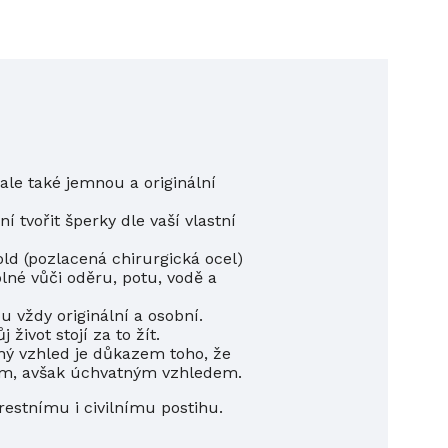
le také jemnou a originální
 tvořit šperky dle vaší vlastní
old (pozlacená
chirurgická
ocel)
olné vůči oděru, potu, vodě a
u vždy originální a osobní.
život stojí za to žít.
chý vzhled je důkazem toho, že
mným, avšak úchvatným vzhledem.
trestnímu i civilnímu postihu.