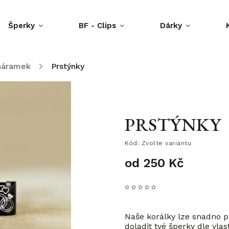
Šperky
BF - Clips
Dárky
 náramek
/
Prstýnky
PRSTÝNKY
Kód:
Zvolte variantu
od
250 Kč
Naše korálky lze snadno 
doladit tvé šperky dle vlas