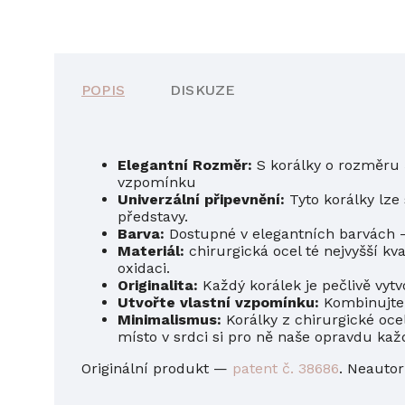
POPIS
DISKUZE
Elegantní Rozměr:
S korálky o rozměru 
vzpomínku
Univerzální připevnění:
Tyto korálky lze
představy.
Barva:
Dostupné v elegantních barvách - 
Materiál:
chirurgická ocel
té nejvyšší kv
oxidaci.
Originalita:
Každý korálek je pečlivě vytv
Utvořte vlastní vzpomínku:
Kombinujte t
Minimalismus:
Korálky
z chirurgické oce
místo v srdci si pro ně naše opravdu kaž
Originální produkt —
patent č. 38686
. Neautor