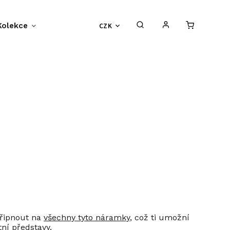
Kolekce
Příběh BF-Clips
CZK
O nás
S
připnout na
všechny tyto náramky
, což ti umožní
tní představy.