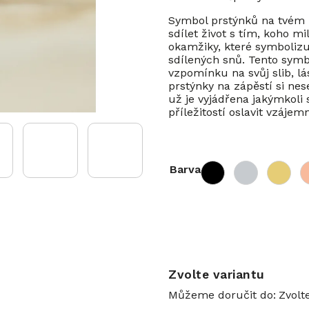
Symbol prstýnků na tvém 
sdílet život s tím, koho m
okamžiky, které symbolizu
sdílených snů. Tento symbo
vzpomínku na svůj slib, l
prstýnky na zápěstí si nes
už je vyjádřena jakýmkoli
příležitostí oslavit vzájem
Barva
Zvolte variantu
Můžeme doručit do:
Zvolt