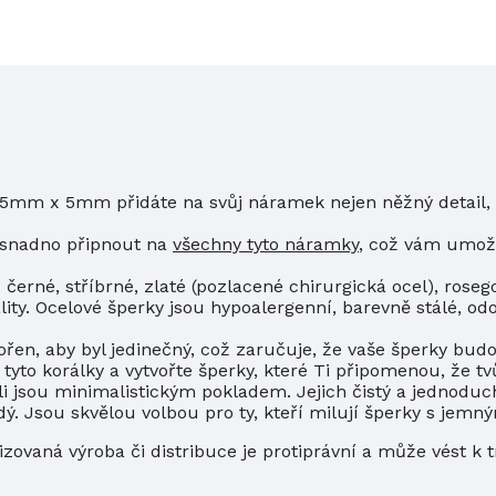
5mm x 5mm přidáte na svůj náramek nejen něžný detail, a
 snadno připnout na
všechny tyto náramky
, což vám umožní
černé, stříbrné, zlaté (pozlacené
chirurgická
ocel), roseg
ality. Ocelové šperky jsou hypoalergenní, barevně stálé, od
ořen, aby byl jedinečný, což zaručuje, že vaše šperky budo
yto korálky a vytvořte šperky, které Ti připomenou, že tvůj 
li jsou minimalistickým pokladem. Jejich čistý a jednodu
dý. Jsou skvělou volbou pro ty, kteří milují šperky s je
izovaná výroba či distribuce je protiprávní a může vést k 