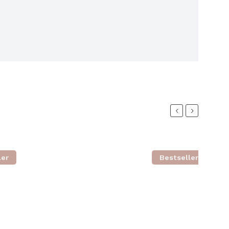
Previous
Next
ler
Bestseller