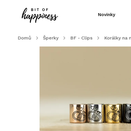
Novinky
Domů
/
Šperky
/
BF - Clips
/
Korálky na