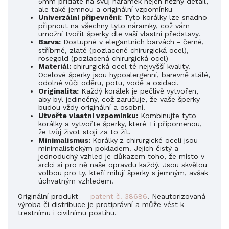
5mm přidáte na svůj náramek nejen něžný detail,
ale také jemnou a originální vzpomínku
Univerzální připevnění:
Tyto korálky lze snadno
připnout na
všechny tyto náramky
, což vám
umožní tvořit šperky dle vaší vlastní představy.
Barva:
Dostupné v elegantních barvách - černé,
stříbrné, zlaté (pozlacené
chirurgická
ocel),
rosegold (pozlacená
chirurgická
ocel)
Materiál:
chirurgická ocel
té nejvyšší kvality.
Ocelové šperky jsou hypoalergenní, barevně stálé,
odolné vůči oděru, potu, vodě a oxidaci.
Originalita:
Každý korálek je pečlivě vytvořen,
aby byl jedinečný, což zaručuje, že vaše šperky
budou vždy originální a osobní.
Utvořte vlastní vzpomínku:
Kombinujte tyto
korálky a vytvořte šperky, které Ti připomenou,
že tvůj život stojí za to žít.
Minimalismus:
Korálky
z chirurgické oceli jsou
minimalistickým pokladem. Jejich čistý a
jednoduchý vzhled je důkazem toho, že místo v
srdci si pro ně naše opravdu každý. Jsou skvělou
volbou pro ty, kteří milují šperky s jemným, avšak
úchvatným vzhledem.
Originální produkt —
patent č. 38686
. Neautorizovaná
výroba či distribuce je protiprávní a může vést k
trestnímu i civilnímu postihu.