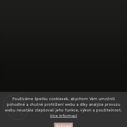
Sledovat na Instagramu
Používáme špetku cookiesek, abychom Vám umožnili
pohodlné a chutné prohlížení webu a díky analýze provozu
webu neustále zlepšovali jeho funkce, výkon a použitelnost.
Více informací
Copyright 2026
BIT OF HAPPINESS
. Všechna práva
vyhrazena.
Nastavení