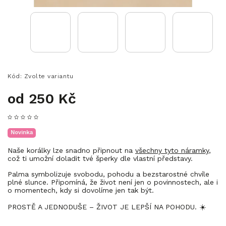
Kód:
Zvolte variantu
od
250 Kč
Novinka
Naše korálky lze snadno připnout na
všechny tyto náramky
,
což ti umožní doladit tvé šperky dle vlastní představy.
Palma symbolizuje svobodu, pohodu a bezstarostné chvíle
plné slunce. Připomíná, že život není jen o povinnostech, ale i
o momentech, kdy si dovolíme jen tak být.
PROSTĚ A JEDNODUŠE – ŽIVOT JE LEPŠÍ NA POHODU. ☀️