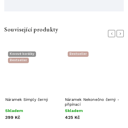
Související produkty
Previous
Next
Kovové korálky
Bestseller
Bestseller
Náramek Simply černý
Náramek Nekonečno černý -
N
připínací
Skladem
Skladem
S
399 Kč
425 Kč
3