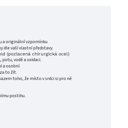
u a originální vzpomínku
 dle vaší vlastní představy.
old (pozlacená
chirurgická
ocel)
 potu, vodě a oxidaci.
í a osobní.
a to žít.
kazem toho, že místo v srdci si pro ně
lnímu postihu.