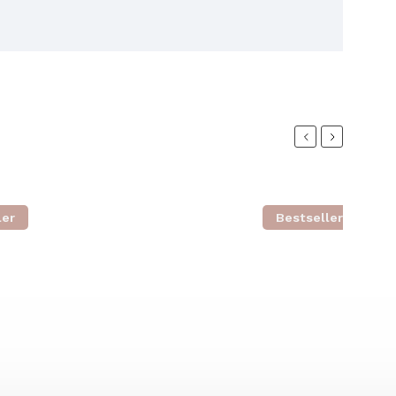
Previous
Next
ler
Bestseller