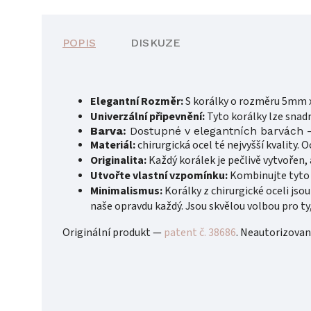
POPIS
DISKUZE
Elegantní Rozměr:
S korálky o rozměru 5mm x
Univerzální připevnění:
Tyto korálky lze snad
Barva:
Dostupné v elegantních barvách - 
Materiál:
chirurgická ocel té nejvyšší kvality. 
Originalita:
Každý korálek je pečlivě vytvořen, 
Utvořte vlastní vzpomínku:
Kombinujte tyto k
Minimalismus:
Korálky
z chirurgické oceli jso
naše opravdu každý. Jsou skvělou volbou pro ty
Originální produkt —
patent č. 38686
. Neautorizovaná