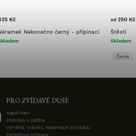
425 Kč
250 Kč
od
Náramek Nekonečno černý - připínací
Štěstí
Skladem
Skladem
Černá
PRO ZVÍDAVÉ DUŠE
Napiš nám
Doprava a platba
Výměna, vrácení, reklamace produktu
Patentová ochrana