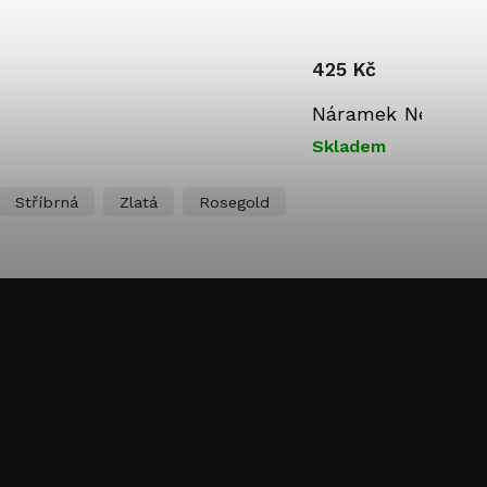
425 Kč
Náramek Nekonečno
Skladem
Stříbrná
Zlatá
Rosegold