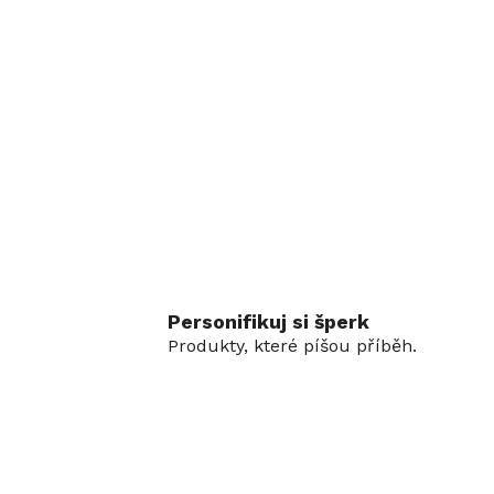
Personifikuj si šperk
Produkty, které píšou příběh.