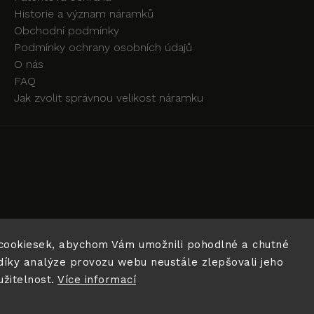
Historie a význam náramků
Obchodní podmínky
Podmínky ochrany osobních údajů
O nás
FAQ
Jak zvolit správnou velikost náramku
cookiesek, abychom Vám umožnili pohodlné a chutné
díky analýze provozu webu neustále zlepšovali jeho
užitelnost.
Více informací
Copyright 2026
BIT OF HAPPINESS
. Všechna práva vyhrazena
Vytvořil
Shoptet
| Design
Shoptak.cz