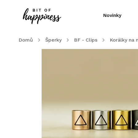
Novinky
Domů
/
Šperky
/
BF - Clips
/
Korálky na