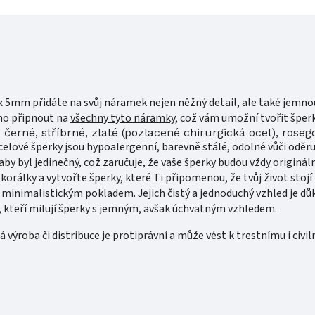
 5mm přidáte na svůj náramek nejen něžný detail, ale také jemno
no připnout na
všechny tyto náramky
, což vám umožní tvořit šperky
černé, stříbrné, zlaté (pozlacené
chirurgická
ocel), roseg
Ocelové šperky jsou hypoalergenní, barevně stálé, odolné vůči oděru,
aby byl jedinečný, což zaručuje, že vaše šperky budou vždy origináln
orálky a vytvořte šperky, které Ti připomenou, že tvůj život stojí z
u minimalistickým pokladem. Jejich čistý a jednoduchý vzhled je dů
, kteří milují šperky s jemným, avšak úchvatným vzhledem.
 výroba či distribuce je protiprávní a může vést k trestnímu i civi