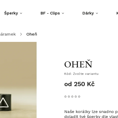
Šperky
BF - Clips
Dárky
 náramek
/
Oheň
OHEŇ
Kód:
Zvolte variantu
od
250 Kč
Naše korálky lze snadno 
doladit tvé šperky dle vlas