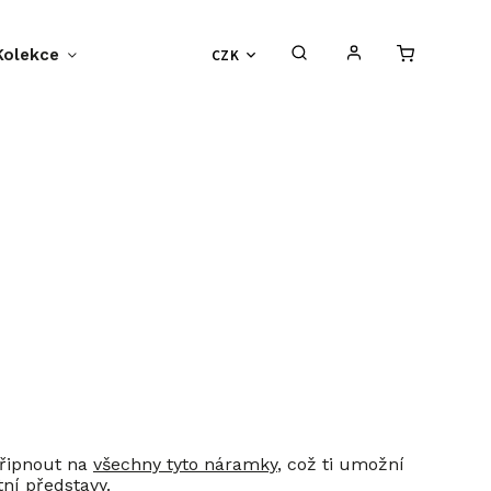
Kolekce
Příběh BF-Clips
CZK
O nás
S
připnout na
všechny tyto náramky
, což ti umožní
tní představy.