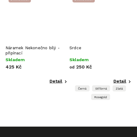
Náramek Nekonečno bílý -
Srdce
T
připínací
Skladem
Skladem
S
425 Kč
250 Kč
od
o
Detail
Detail
Černá
Stříbrná
Zlatá
Rosegold