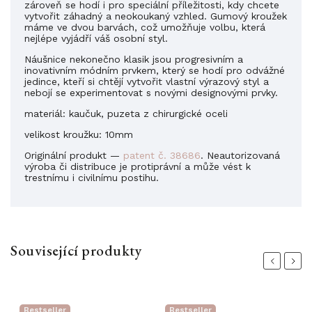
zároveň se hodí i pro speciální příležitosti, kdy chcete
vytvořit záhadný a neokoukaný vzhled. Gumový kroužek
máme ve dvou barvách, což umožňuje volbu, která
nejlépe vyjádří váš osobní styl.
Náušnice nekonečno klasik jsou progresivním a
inovativním módním prvkem, který se hodí pro odvážné
jedince, kteří si chtějí vytvořit vlastní výrazový styl a
nebojí se experimentovat s novými designovými prvky.
materiál: kaučuk, puzeta z chirurgické oceli
velikost kroužku: 10mm
Originální produkt —
patent č. 38686
. Neautorizovaná
výroba či distribuce je protiprávní a může vést k
trestnímu i civilnímu postihu.
Související produkty
Previous
Next
Bestseller
Bestseller