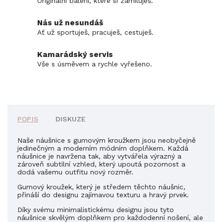
Originální balení, které si zamiluješ.
Nás už nesundáš
Ať už sportuješ, pracuješ, cestuješ.
Kamarádský servis
Vše s úsměvem a rychle vyřešeno.
POPIS
DISKUZE
Naše náušnice s gumovým kroužkem jsou neobyčejně
jedinečným a moderním módním doplňkem. Každá
náušnice je navržena tak, aby vytvářela výrazný a
zároveň subtilní vzhled, který upoutá pozornost a
dodá vašemu outfitu nový rozměr.
Gumový kroužek, který je středem těchto náušnic,
přináší do designu zajímavou texturu a hravý prvek.
Díky svému minimalistickému designu jsou tyto
náušnice skvělým doplňkem pro každodenní nošení, ale