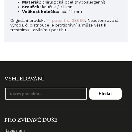
Materiál:
chirurgická ocel (hypoalergenní)
Kroužek:
kaučuk / silikon
Velikost kolečka:
cca 14 mm
Originální produkt —
patent č. 38686
. Neautorizovaná
výroba či distribuce je protiprávní a může vést k
trestnímu i civilnímu postihu.
VYHLEDÁVÁNÍ
Hledat
PRO ZVÍDAVÉ DUŠE
Napiš nám