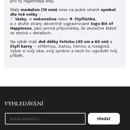
pro ty nejjemnější krky.
Malý
medailon (10 mm)
nese na jedné straně
symbol
dle tvé volby
–
♡
lásky
, ∞
nekonečna
nebo 🍀
čtyřlístku
,
a z druhé strany decentně vygravírované
logo Bit of
Happiness
, jako jemná připomínka, že skutečné štěstí
se skrývá v detailech.
Na výběr máš
dvě délky řetízku (45 cm a 60 cm)
a
čtyři barvy
– stříbrnou, zlatou, černou a rosegold.
Vyber si svůj vibe, svůj symbol a nech ho vyprávět tvůj
příběh.
VYHLEDÁVÁNÍ
Hledat