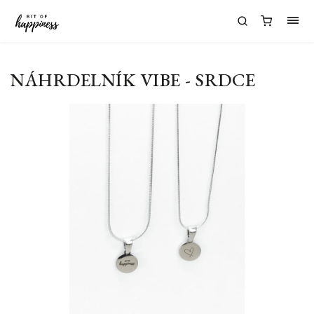
NÁHRDELNÍK VIBE - SRDCE