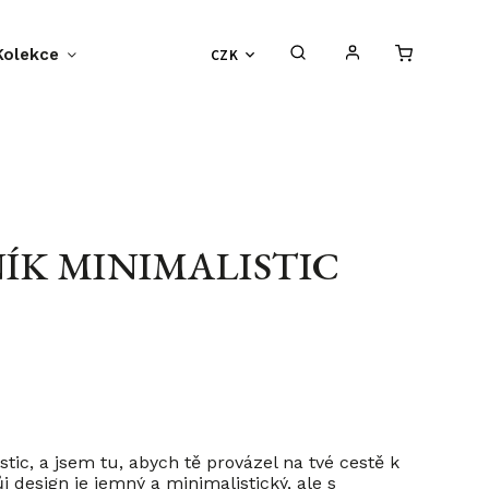
Kolekce
Příběh BF-Clips
CZK
O nás
S
K MINIMALISTIC
ic, a jsem tu, abych tě provázel na tvé cestě k
j design je jemný a minimalistický, ale s