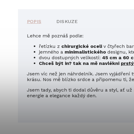
POPIS
DISKUZE
Lehce mě poznáš podle:
řetízku z
chirurgické oceli
v čtyřech ba
jemného a
minimalistického
designu, kte
dvou dostupných velikostí:
45 cm a 60 
Chceš být in? tak na mě navlékni
prst
Jsem víc než jen náhrdelník. Jsem vyjádření t
krásu. Nos mě blízko srdce a připomenu ti, že 
Jsem tady, abych ti dodal důvěru a styl, ať u
energie a elegance každý den.