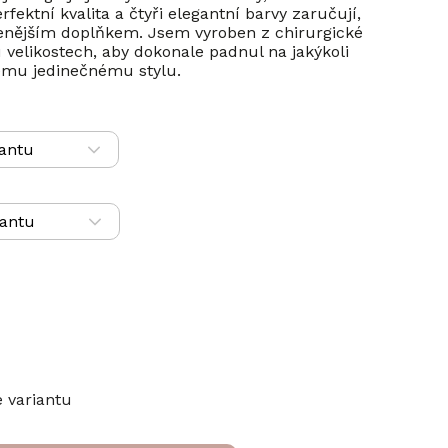
ktní kvalita a čtyři elegantní barvy zaručují,
benějším doplňkem. Jsem vyroben z chirurgické
 velikostech, aby dokonale padnul na jakýkoli
tvému jedinečnému stylu.
e variantu