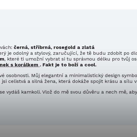
rvách:
černá, stříbrná, rosegold a zlatá
rý je odolný a stylový, zaručující, že tě budu zdobit po dl
cm
, které ti umožní vybrat si tu správnou délku pro tvůj os
ýnek s korálkem
. Fakt je to boží a cool.
vé osobnosti. Můj elegantní a minimalistický design symbo
jsi celistvá a silná žena, která dokáže spojit krásu a sílu
ž se vydáš kamkoli. Vlož do mě svou důvěru a nech mě, ab