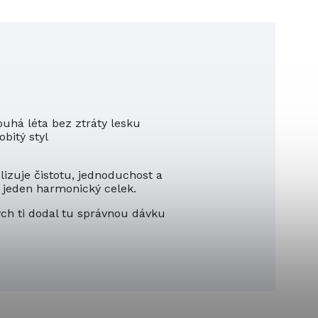
ouhá léta bez ztráty lesku
obitý styl
lizuje čistotu, jednoduchost a
 v jeden harmonický celek.
ych ti dodal tu správnou dávku