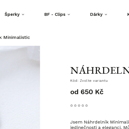
Šperky
BF - Clips
Dárky
k Minimalistic
NÁHRDELNÍ
Kód:
Zvolte variantu
od
650 Kč
Jsem Náhrdelník Minimalist
jedinečnosti a eleganci. Mů