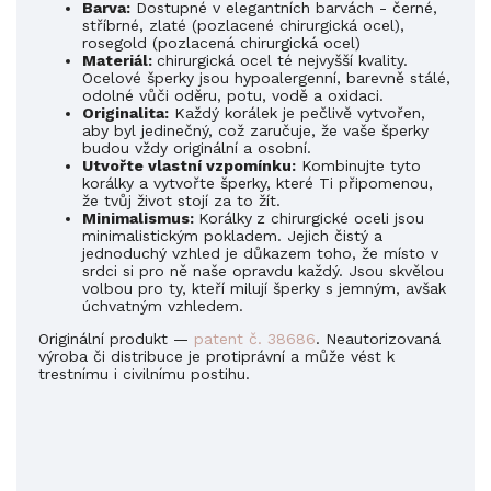
Barva:
Dostupné v elegantních barvách - černé,
stříbrné, zlaté (pozlacené
chirurgická
ocel),
rosegold (pozlacená
chirurgická
ocel)
Materiál:
chirurgická ocel
té nejvyšší kvality.
Ocelové šperky jsou hypoalergenní, barevně stálé,
odolné vůči oděru, potu, vodě a oxidaci.
Originalita:
Každý korálek je pečlivě vytvořen,
aby byl jedinečný, což zaručuje, že vaše šperky
budou vždy originální a osobní.
Utvořte vlastní vzpomínku:
Kombinujte tyto
korálky a vytvořte šperky, které Ti připomenou,
že tvůj život stojí za to žít.
Minimalismus:
Korálky
z chirurgické oceli jsou
minimalistickým pokladem. Jejich čistý a
jednoduchý vzhled je důkazem toho, že místo v
srdci si pro ně naše opravdu každý. Jsou skvělou
volbou pro ty, kteří milují šperky s jemným, avšak
úchvatným vzhledem.
Originální produkt —
patent č. 38686
. Neautorizovaná
výroba či distribuce je protiprávní a může vést k
trestnímu i civilnímu postihu.