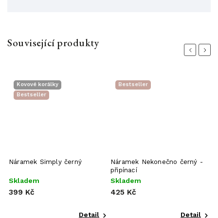
Související produkty
Previous
Next
Kovové korálky
Bestseller
Bestseller
Náramek Simply černý
Náramek Nekonečno černý -
Š
připínací
Skladem
Skladem
S
399 Kč
425 Kč
o
Detail
Detail