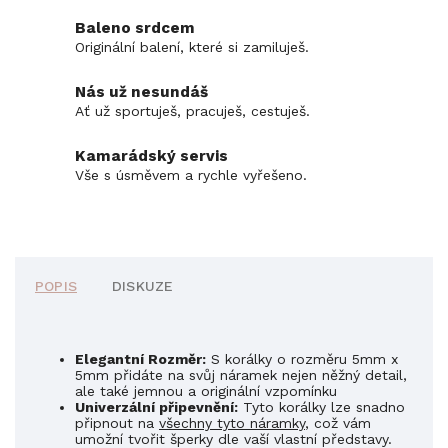
Baleno srdcem
Originální balení, které si zamiluješ.
Nás už nesundáš
Ať už sportuješ, pracuješ, cestuješ.
Kamarádský servis
Vše s úsměvem a rychle vyřešeno.
POPIS
DISKUZE
Elegantní Rozměr:
S korálky o rozměru 5mm x
5mm přidáte na svůj náramek nejen něžný detail,
ale také jemnou a originální vzpomínku
Univerzální připevnění:
Tyto korálky lze snadno
připnout na
všechny tyto náramky
, což vám
umožní tvořit šperky dle vaší vlastní představy.