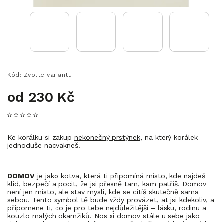
Kód:
Zvolte variantu
od
230 Kč
Ke korálku si zakup
nekonečný prstýnek
, na který korálek
jednoduše nacvakneš.
DOMOV
je jako kotva, která ti připomíná místo, kde najdeš
klid, bezpečí a pocit, že jsi přesně tam, kam patříš. Domov
není jen místo, ale stav mysli, kde se cítíš skutečně sama
sebou. Tento symbol tě bude vždy provázet, ať jsi kdekoliv, a
připomene ti, co je pro tebe nejdůležitější – lásku, rodinu a
kouzlo malých okamžiků. Nos si domov stále u sebe jako