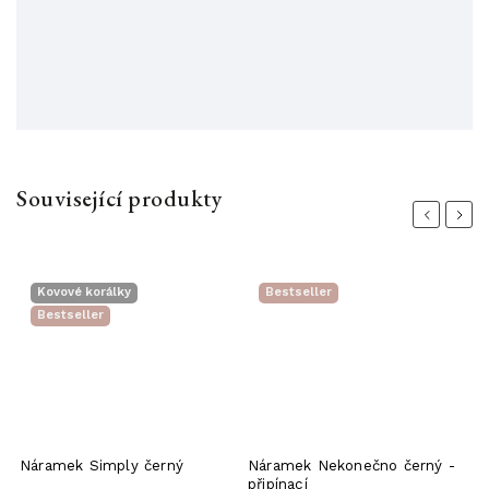
Související produkty
Previous
Next
Kovové korálky
Bestseller
Bestseller
Náramek Simply černý
Náramek Nekonečno černý -
Š
připínací