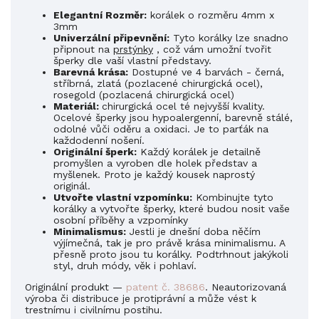
Elegantní Rozměr:
korálek o rozměru 4mm x
3mm
Univerzální připevnění:
Tyto korálky lze snadno
připnout na
prstýnky
, což vám umožní tvořit
šperky dle vaší vlastní představy.
Barevná krása:
Dostupné ve 4 barvách - černá,
stříbrná, zlatá (pozlacené
chirurgická
ocel),
rosegold (pozlacená
chirurgická
ocel)
Materiál:
chirurgická ocel
té nejvyšší kvality.
Ocelové šperky jsou hypoalergenní, barevně stálé,
odolné vůči oděru a oxidaci. Je to parťák na
každodenní nošení.
Originální šperk:
Každý korálek je detailně
promyšlen a vyroben dle holek představ a
myšlenek. Proto je každý kousek naprostý
originál.
Utvořte vlastní vzpomínku:
Kombinujte tyto
korálky a vytvořte šperky, které budou nosit vaše
osobní příběhy a vzpomínky
Minimalismus:
Jestli je dnešní doba něčím
výjímečná, tak je pro právě krása minimalismu. A
přesně proto jsou tu korálky. Podtrhnout jakýkoli
styl, druh módy, věk i pohlaví.
Originální produkt —
patent č. 38686
. Neautorizovaná
výroba či distribuce je protiprávní a může vést k
trestnímu i civilnímu postihu.