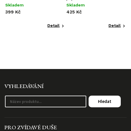
Skladem
Skladem
S
399 Kč
425 Kč
o
Detail
Detail
VYHLEDÁVÁNÍ
Hledat
PRO ZVÍDAVÉ DUŠE